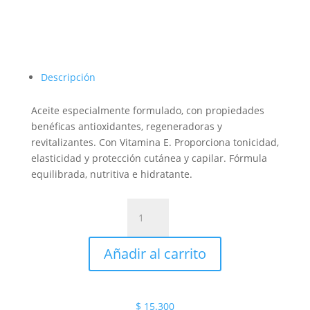
Descripción
Aceite especialmente formulado, con propiedades
benéficas antioxidantes, regeneradoras y
revitalizantes. Con Vitamina E. Proporciona tonicidad,
elasticidad y protección cutánea y capilar. Fórmula
equilibrada, nutritiva e hidratante.
ACEITE
FRAGANCIA
JOJOBA
Añadir al carrito
120mm
cantidad
$
15.300